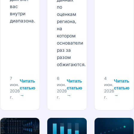
вас
по
внутри
оценкам
диапазона.
региона,
на
котором
основатели
раз за
разом
обжигаются.
7
6
4
Читать
Читать
Читать
июн.
июн.
июн.
статью
статью
статью
2026
2026
2026
→
→
→
г.
г.
г.