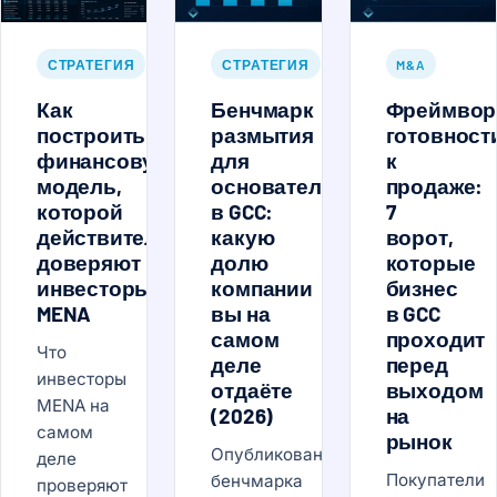
СТРАТЕГИЯ
СТРАТЕГИЯ
M&A
Как
Бенчмарк
Фреймвор
построить
размытия
готовност
финансовую
для
к
модель,
основателей
продаже:
которой
в GCC:
7
действительно
какую
ворот,
доверяют
долю
которые
инвесторы
компании
бизнес
MENA
вы на
в GCC
самом
проходит
Что
деле
перед
инвесторы
отдаёте
выходом
MENA на
(2026)
на
самом
рынок
Опубликованного
деле
Покупатели
бенчмарка
проверяют