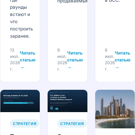
в GCC.
продаваемым.
раунды
встают и
что
построить
заранее.
13
9
6
Читать
Читать
Читать
июл.
июл.
июл.
статью
статью
статью
2026
2026
2026
→
→
→
г.
г.
г.
СТРАТЕГИЯ
СТРАТЕГИЯ