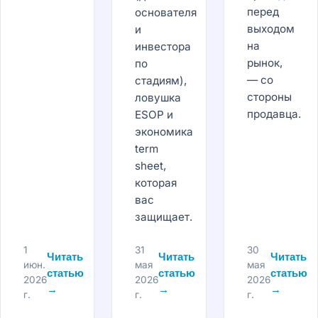
перед
основателя
выходом
и
на
инвестора
рынок,
по
— со
стадиям),
стороны
ловушка
продавца.
ESOP и
экономика
term
sheet,
которая
вас
защищает.
1
31
30
Читать
Читать
Читать
июн.
мая
мая
статью
статью
статью
2026
2026
2026
→
→
→
г.
г.
г.