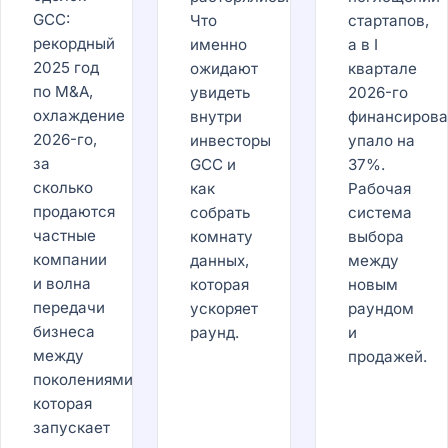
GCC:
Что
стартапов,
рекордный
именно
а в I
2025 год
ожидают
квартале
по M&A,
увидеть
2026-го
охлаждение
внутри
финансирова
2026-го,
инвесторы
упало на
за
GCC и
37%.
сколько
как
Рабочая
продаются
собрать
система
частные
комнату
выбора
компании
данных,
между
и волна
которая
новым
передачи
ускоряет
раундом
бизнеса
раунд.
и
между
продажей.
поколениями,
которая
запускает