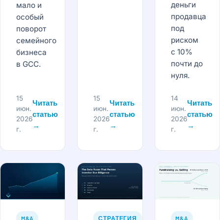
деньги
мало и
продавца
особый
под
поворот
риском
семейного
с 10%
бизнеса
почти до
в GCC.
нуля.
15
15
14
Читать
Читать
Читать
июн.
июн.
июн.
статью
статью
статью
2026
2026
2026
→
→
→
г.
г.
г.
M&A
СТРАТЕГИЯ
M&A