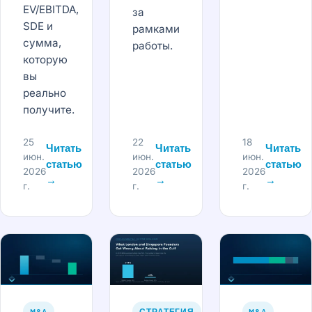
EV/EBITDA,
за
SDE и
рамками
сумма,
работы.
которую
вы
реально
получите.
25
22
18
Читать
Читать
Читать
июн.
июн.
июн.
статью
статью
статью
2026
2026
2026
→
→
→
г.
г.
г.
M&A
СТРАТЕГИЯ
M&A