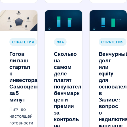
СТРАТЕГИЯ
M&A
СТРАТЕГИЯ
Готов
Сколько
Венчурны
ли ваш
на
долг
стартап
самом
или
к
деле
equity
инвесторам?
платят
для
Самооценка
покупатели:
основател
за 5
бенчмарк
в
минут
цен и
Заливе:
премии
вопрос
Питч до
за
о
настоящей
контроль
недилюти
готовности
на
капитале,