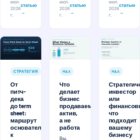
июл.
июл.
июл.
статью
статью
статью
2026
2026
2026
→
→
→
г.
г.
г.
СТРАТЕГИЯ
M&A
M&A
От
Что
Стратегич
питч-
делает
инвестор
дека
бизнес
или
до term
продаваемым:
финансов
sheet:
актив,
что
маршрут
а не
подходит
основателя
работа
вашему
к
бизнесу
Вы,