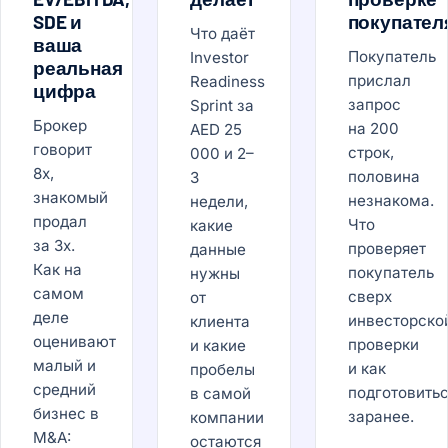
SDE и
покупател
Что даёт
ваша
Покупатель
Investor
реальная
прислал
Readiness
цифра
запрос
Sprint за
Брокер
на 200
AED 25
говорит
строк,
000 и 2–
8x,
половина
3
знакомый
незнакома.
недели,
продал
Что
какие
за 3x.
проверяет
данные
Как на
покупатель
нужны
самом
сверх
от
деле
инвесторско
клиента
оценивают
проверки
и какие
малый и
и как
пробелы
средний
подготовить
в самой
бизнес в
заранее.
компании
M&A:
остаются