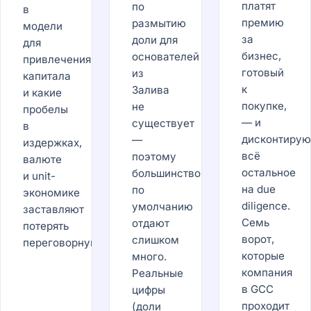
платят
по
в
премию
размытию
модели
за
доли для
для
бизнес,
основателей
привлечения
готовый
из
капитала
к
Залива
и какие
покупке,
не
пробелы
— и
существует
в
дисконтирую
—
издержках,
всё
поэтому
валюте
остальное
большинство
и unit-
на due
по
экономике
diligence.
умолчанию
заставляют
Семь
отдают
потерять
ворот,
слишком
переговорную.
которые
много.
компания
Реальные
в GCC
цифры
проходит
(доли