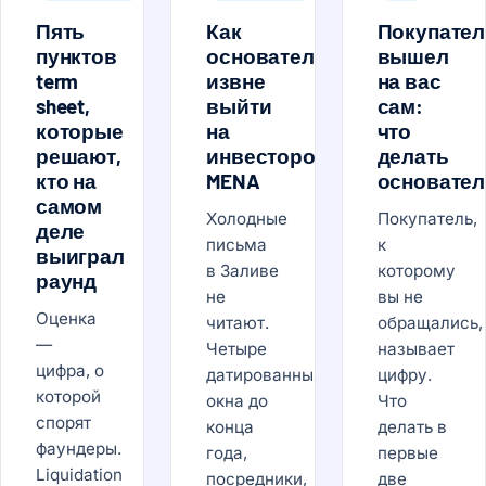
Пять
Как
Покупател
пунктов
основателю
вышел
term
извне
на вас
sheet,
выйти
сам:
которые
на
что
решают,
инвесторов
делать
кто на
MENA
основате
самом
Холодные
Покупатель,
деле
письма
к
выиграл
в Заливе
которому
раунд
не
вы не
Оценка
читают.
обращались,
—
Четыре
называет
цифра, о
датированных
цифру.
которой
окна до
Что
спорят
конца
делать в
фаундеры.
года,
первые
Liquidation
посредники,
две