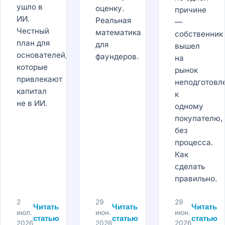
ушло в
оценку.
причине
ИИ.
Реальная
—
Честный
математика
собственник
план для
для
вышел
основателей,
фаундеров.
на
которые
рынок
привлекают
неподготовл
капитал
к
не в ИИ.
одному
покупателю,
без
процесса.
Как
сделать
правильно.
2
29
29
Читать
Читать
Читать
июл.
июн.
июн.
статью
статью
статью
2026
2026
2026