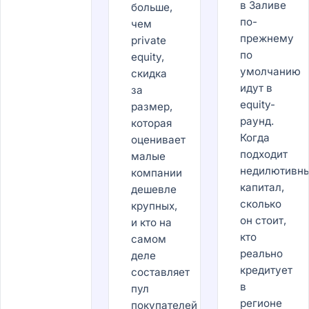
в Заливе
больше,
по-
чем
прежнему
private
по
equity,
умолчанию
скидка
идут в
за
equity-
размер,
раунд.
которая
Когда
оценивает
подходит
малые
недилютивн
компании
капитал,
дешевле
сколько
крупных,
он стоит,
и кто на
кто
самом
реально
деле
кредитует
составляет
в
пул
регионе
покупателей