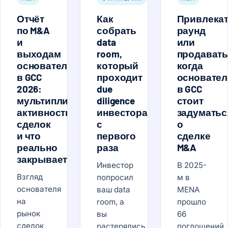
Отчёт
Как
Привлека
по M&A
собрать
раунд
и
data
или
выходам
room,
продавать
основателей
который
когда
в GCC
проходит
основате
2026:
due
в GCC
мультипликаторы,
diligence
стоит
активность
инвестора
задуматьс
сделок
с
о
и что
первого
сделке
реально
раза
M&A
закрывается
Инвестор
В 2025-
Взгляд
попросил
м в
основателя
ваш data
MENA
на
room, а
прошло
рынок
вы
66
сделок
растерялись.
поглощений