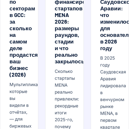
по
финансирования
Саудовск
секторам
стартапов
Аравии:
в GCC:
MENA
что
за
2026:
изменило
сколько
размеры
для
на
раундов,
основател
самом
стадии
в 2026
деле
и что
году
продастся
реально
В 2025
ваш
закрылось
году
бизнес
Сколько
Саудовская
(2026)
стартапы
Аравия
Мультипликаторы,
MENA
лидировала
которые
реально
в
вы
привлекли:
венчурном
видели в
рекордные
рынке
отчётах,
итоги
MENA, в
— для
2025-го,
первом
биржевых
почему
квартале