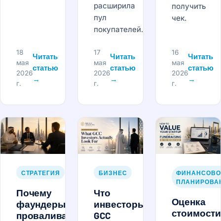
расширила
получить
пул
чек.
покупателей.
18
17
16
Читать
Читать
Читать
мая
мая
мая
статью
статью
статью
2026
2026
2026
→
→
→
г.
г.
г.
СТРАТЕГИЯ
БИЗНЕС
ФИНАНСОВО
ПЛАНИРОВА
Почему
Что
Оценка
фаундеры
инвесторы
стоимости
проваливают
GCC