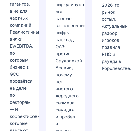
гигантов,
циркулируют
2026-го
а не для
две
рынок
частных
разные
остыл.
компаний.
заголовочные
Актуальный
Реалистичные
цифры,
разбор
вилки
расклад
игроков,
EV/EBITDA,
ОАЭ
правила
по
против
RHQ и
которым
Саудовской
раунда в
бизнес в
Аравии,
Королевстве
GCC
почему
продаётся
нет
на деле,
чистого
по
«среднего
секторам
размера
— и
раунда»
корректировки,
и пробел
которые
в
двигают
данных