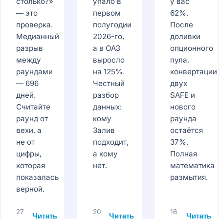
столько?»
упало в
у вас
— это
первом
62%.
проверка.
полугодии
После
Медианный
2026-го,
доливки
разрыв
а в ОАЭ
опционного
между
выросло
пула,
раундами
на 125%.
конвертации
— 696
Честный
двух
дней.
разбор
SAFE и
Считайте
данных:
нового
раунд от
кому
раунда
вехи, а
Залив
остаётся
не от
подходит,
37%.
цифры,
а кому
Полная
которая
нет.
математика
показалась
размытия.
верной.
27
20
16
Читать
Читать
Читать