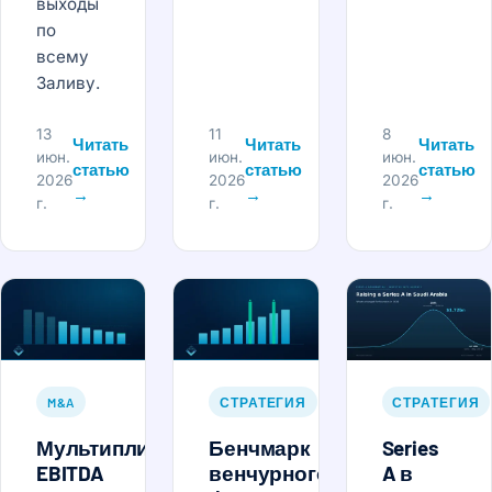
выходы
по
всему
Заливу.
13
11
8
Читать
Читать
Читать
июн.
июн.
июн.
статью
статью
статью
2026
2026
2026
→
→
→
г.
г.
г.
M&A
СТРАТЕГИЯ
СТРАТЕГИЯ
Мультипликаторы
Бенчмарк
Series
EBITDA
венчурного
A в