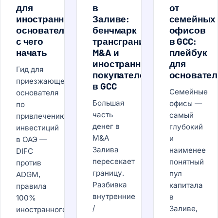
для
в
от
иностранного
Заливе:
семейных
основателя:
бенчмарк
офисов
с чего
трансграничных
в GCC:
начать
M&A и
плейбук
иностранных
для
Гид для
покупателей
основател
приезжающего
в GCC
Семейные
основателя
Большая
офисы —
по
часть
самый
привлечению
денег в
глубокий
инвестиций
M&A
и
в ОАЭ —
Залива
наименее
DIFC
пересекает
понятный
против
границу.
пул
ADGM,
Разбивка
капитала
правила
внутренние
в
100%
/
Заливе,
иностранного