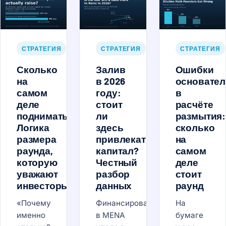
СТРАТЕГИЯ
СТРАТЕГИЯ
СТРАТЕГИЯ
Сколько
Залив
Ошибки
на
в 2026
основател
самом
году:
в
деле
стоит
расчёте
поднимать?
ли
размытия:
Логика
здесь
сколько
размера
привлекать
на
раунда,
капитал?
самом
которую
Честный
деле
уважают
разбор
стоит
инвесторы
данных
раунд
«Почему
Финансирование
На
именно
в MENA
бумаге