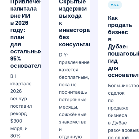
Привлечение
Скрытые
M&A
капитала
издержки
вне ИИ
выхода
Как
в 2026
к
продать
году:
инвесторам
бизнес
план
без
в
для
консультанта
Дубае:
остальных
пошаговы
DIY-
95%
гид
привлечение
основателей
для
кажется
основател
В I
бесплатным,
квартале
пока не
Большинство
2026
посчитаешь
сделок
венчур
потерянные
по
поставил
месяцы,
продаже
рекорд
сожжённые
бизнеса
$300
знакомства
в Дубае
млрд, и
и
разочаровы
80%
отданную
по одной