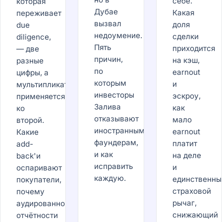
себе.
которая
Дубае
Какая
переживает
вызвал
доля
due
недоумение.
сделки
diligence,
Пять
приходится
— две
причин,
на кэш,
разные
по
earnout
цифры, а
которым
и
мультипликатор
инвесторы
эскроу,
применяется
Залива
как
ко
отказывают
мало
второй.
иностранным
earnout
Какие
фаундерам,
платит
add-
и как
на деле
back'и
исправить
и
оспаривают
каждую.
единственны
покупатели,
страховой
почему
рычаг,
аудированной
снижающий
отчётности