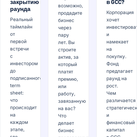
закрытию
в GCC?
возможно,
раунда
Корпорация
продадите
Реальный
хочет
бизнес
таймлайн
инвестирова
через
от
и
пару
первой
намекает
лет. Вы
встречи
на
строите
с
покупку.
актив, за
инвестором
Фонд
который
до
предлагает
платят
подписанного
раунд на
премию,
term
рост.
или
sheet:
Чем
работу,
что
различается
завязанную
происходит
стратегичес
на вас?
на
и
Что
каждом
финансовый
делает
этапе,
капитал
бизнес
где