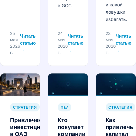
и какой
в GCC.
ловушки
избегать.
25
24
23
Читать
Читать
Читать
мая
мая
мая
статью
статью
статью
2026
2026
2026
→
→
→
г.
г.
г.
СТРАТЕГИЯ
M&A
СТРАТЕГИЯ
Привлечение
Кто
Как
инвестиций
покупает
привлечь
в ОАЭ
компании
капитал