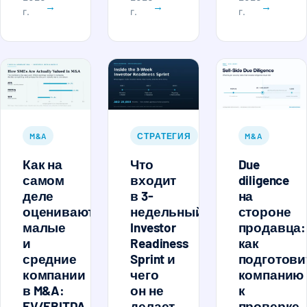
→
→
→
г.
г.
г.
M&A
СТРАТЕГИЯ
M&A
Как на
Что
Due
самом
входит
diligence
деле
в 3-
на
оценивают
недельный
стороне
малые
Investor
продавца:
и
Readiness
как
средние
Sprint и
подготови
компании
чего
компанию
в M&A:
он не
к
EV/EBITDA,
делает
проверке