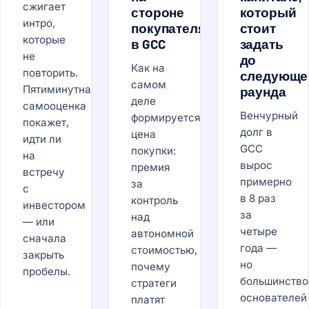
сжигает
стороне
который
интро,
покупателя
стоит
которые
в GCC
задать
не
до
Как на
повторить.
следующе
самом
Пятиминутная
раунда
деле
самооценка
Венчурный
формируется
покажет,
долг в
цена
идти ли
GCC
покупки:
на
вырос
премия
встречу
примерно
за
с
в 8 раз
контроль
инвестором
за
над
— или
четыре
автономной
сначала
года —
стоимостью,
закрыть
но
почему
пробелы.
большинство
стратеги
основателей
платят