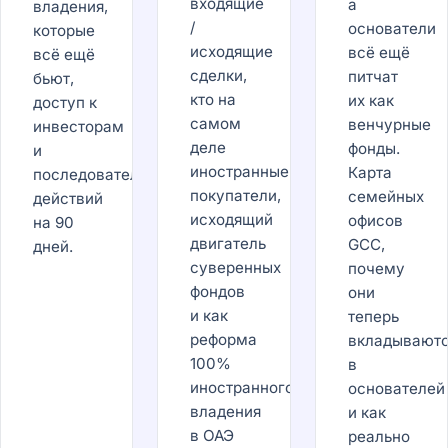
входящие
а
владения,
/
основатели
которые
исходящие
всё ещё
всё ещё
сделки,
питчат
бьют,
кто на
их как
доступ к
самом
венчурные
инвесторам
деле
фонды.
и
иностранные
Карта
последовательность
покупатели,
семейных
действий
исходящий
офисов
на 90
двигатель
GCC,
дней.
суверенных
почему
фондов
они
и как
теперь
реформа
вкладывают
100%
в
иностранного
основателей
владения
и как
в ОАЭ
реально