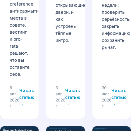
preference,
открывающие
недели:
антиразмытие,
двери, и
проверить
места в
как
серьёзность,
совете,
устроены
закрыть
вестинг
тёплые
информацию
и pro-
интро.
сохранить
rata
рычаг.
решают,
что вы
оставите
себе.
6
3
30
Читать
Читать
Читать
авг.
авг.
июл.
статью
статью
статью
2026
2026
2026
→
→
→
г.
г.
г.