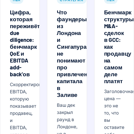
Цифра,
Что
Бенчмарк
которая
фаундеры
структуры
переживёт
из
M&A-
due
Лондона
сделок
diligence:
и
в GCC:
бенчмарк
Сингапура
как
QoE и
не
продавцу
EBITDA
понимают
на
add-
про
самом
back'ов
привлечение
деле
капитала
платят
Скорректированная
в
Заголовочна
EBITDA,
Заливе
цена —
которую
Ваш дек
это не
показывает
закрыл
то, что
продавец,
раунд в
вы
и
Лондоне,
оставите
EBITDA,
но в