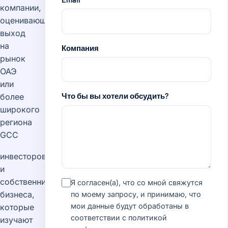
компании,
оценивающие
выход
на
Компания
рынок
ОАЭ
или
Что бы вы хотели обсудить?
более
широкого
региона
GCC
инвесторов
и
собственников
Я согласен(а), что со мной свяжутся
бизнеса,
по моему запросу, и принимаю, что
мои данные будут обработаны в
которые
соответствии с
политикой
изучают