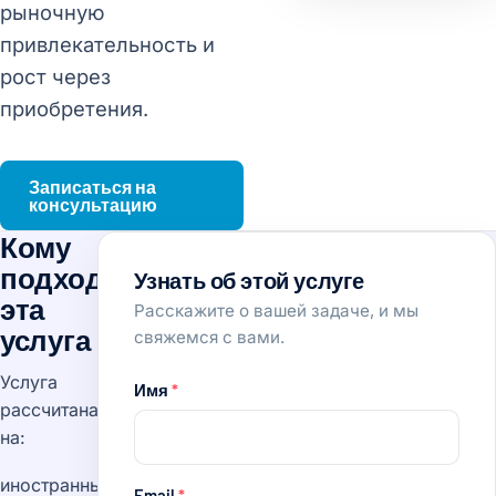
рыночную
привлекательность и
рост через
приобретения.
Записаться на
консультацию
Кому
подходит
Узнать об этой услуге
эта
Расскажите о вашей задаче, и мы
услуга
свяжемся с вами.
Услуга
Имя
*
рассчитана
на:
иностранные
Email
*