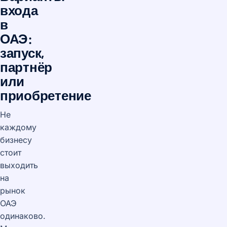
входа
в
ОАЭ:
запуск,
партнёр
или
приобретение
Не
каждому
бизнесу
стоит
выходить
на
рынок
ОАЭ
одинаково.