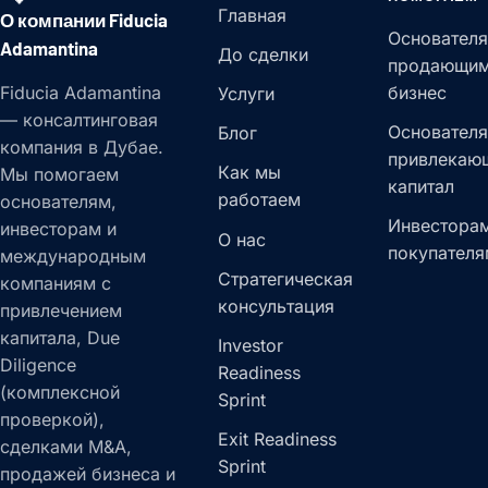
Главная
О компании Fiducia
Основателя
Adamantina
До сделки
продающи
Fiducia Adamantina
бизнес
Услуги
— консалтинговая
Основателя
Блог
компания в Дубае.
привлекаю
Как мы
Мы помогаем
капитал
работаем
основателям,
Инвесторам
инвесторам и
О нас
покупателя
международным
Стратегическая
компаниям с
консультация
привлечением
капитала, Due
Investor
Diligence
Readiness
(комплексной
Sprint
проверкой),
Exit Readiness
сделками M&A,
Sprint
продажей бизнеса и