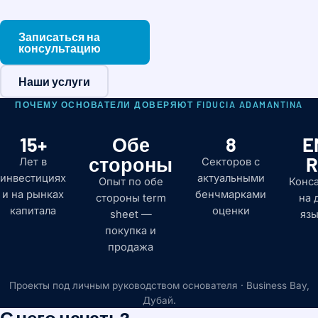
Записаться на
консультацию
Наши услуги
ПОЧЕМУ ОСНОВАТЕЛИ ДОВЕРЯЮТ FIDUCIA ADAMANTINA
15+
Обе
8
EN
стороны
R
Лет в
Секторов с
инвестициях
актуальными
Опыт по обе
Конса
и на рынках
бенчмарками
стороны term
на 
капитала
оценки
sheet —
язы
покупка и
продажа
Проекты под личным руководством основателя · Business Bay,
Дубай.
С чего начать?