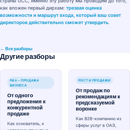
страны GCC, именно эту работу мы проводим до того,
как вложен первый дирхам:
трезвая оценка
возможности и маршрут входа, который ваш совет
директоров действительно сможет утвердить
.
← Все разборы
Другие разборы
M&A — ПРОДАЖА
РОСТ И ПРОДАЖИ
БИЗНЕСА
От продаж по
От одного
рекомендациям к
предложения к
предсказуемой
конкурентной
воронке
продаже
Как B2B-компанию из
Как основатель, к
сферы услуг в ОАЭ,