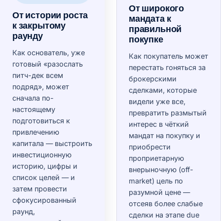
От широкого
От истории роста
мандата к
к закрытому
правильной
раунду
покупке
Как основатель, уже
Как покупатель может
готовый «разослать
перестать гоняться за
питч-дек всем
брокерскими
подряд», может
сделками, которые
сначала по-
видели уже все,
настоящему
превратить размытый
подготовиться к
интерес в чёткий
привлечению
мандат на покупку и
капитала — выстроить
приобрести
инвестиционную
проприетарную
историю, цифры и
внерыночную (off-
список целей — и
market) цель по
затем провести
разумной цене —
сфокусированный
отсеяв более слабые
раунд,
сделки на этапе due