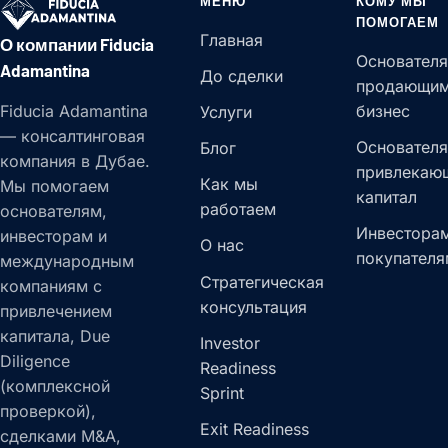
МЕНЮ
КОМУ МЫ
ПОМОГАЕМ
Главная
О компании Fiducia
Основателя
Adamantina
До сделки
продающи
Fiducia Adamantina
бизнес
Услуги
— консалтинговая
Основателя
Блог
компания в Дубае.
привлекаю
Как мы
Мы помогаем
капитал
работаем
основателям,
Инвесторам
инвесторам и
О нас
покупателя
международным
Стратегическая
компаниям с
консультация
привлечением
капитала, Due
Investor
Diligence
Readiness
(комплексной
Sprint
проверкой),
Exit Readiness
сделками M&A,