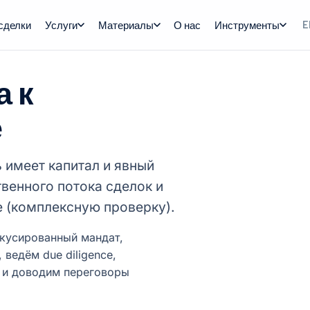
сделки
Услуги
Материалы
О нас
Инструменты
E
а к
е
 имеет капитал и явный
твенного потока сделок и
e (комплексную проверку).
кусированный мандат,
ведём due diligence,
, и доводим переговоры