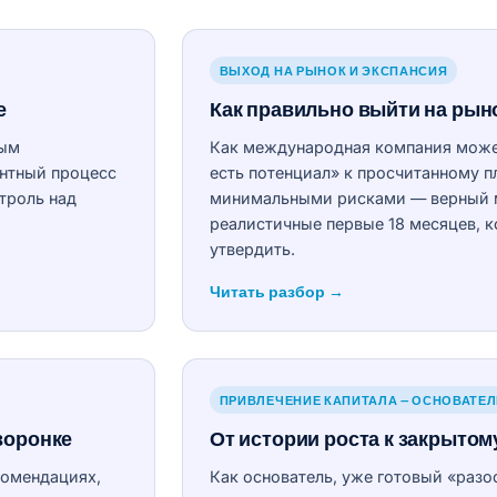
ВЫХОД НА РЫНОК И ЭКСПАНСИЯ
е
Как правильно выйти на рын
ным
Как международная компания может
ентный процесс
есть потенциал» к просчитанному п
троль над
минимальными рисками — верный м
реалистичные первые 18 месяцев, 
утвердить.
Читать разбор →
ПРИВЛЕЧЕНИЕ КАПИТАЛА — ОСНОВАТЕ
воронке
От истории роста к закрытом
комендациях,
Как основатель, уже готовый «разо