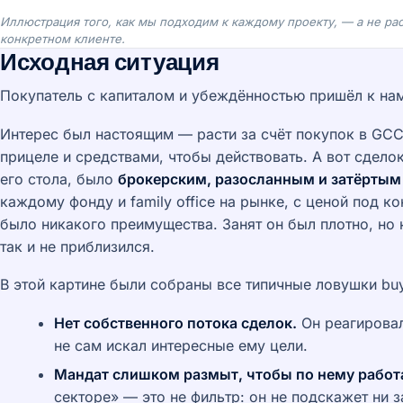
Иллюстрация того, как мы подходим к каждому проекту, — а не рас
конкретном клиенте.
Исходная ситуация
Покупатель с капиталом и убеждённостью пришёл к на
Интерес был настоящим — расти за счёт покупок в GCC
прицеле и средствами, чтобы действовать. А вот сделок
его стола, было
брокерским, разосланным и затёртым
каждому фонду и family office на рынке, с ценой под ко
было никакого преимущества. Занят он был плотно, но 
так и не приблизился.
В этой картине были собраны все типичные ловушки buy
Нет собственного потока сделок.
Он реагировал
не сам искал интересные ему цели.
Мандат слишком размыт, чтобы по нему работ
секторе» — это не фильтр: он не подскажет ни з