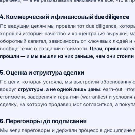
времени, — а не размазывали внимание на всё, что в п
4. Коммерческий и финансовый due diligence
По ведущим целям мы провели тот due diligence, котор
хорошей истории: качество и концентрация выручки, ма
оборотный капитал, зависимость от ключевых людей и к
вообще тезис о создании стоимости.
Цели, привлекател
прошли — и мы вышли из них раньше, чем они стоили 
5. Оценка и структура сделки
По цели, которая устояла, мы выстроили обоснованну
вокруг
структуры, а не одной лишь цены
: earn-out, чт
стоимости, заверения и гарантии (warranties) и услови
сделку, на которую продавец мог согласиться, а покупа
6. Переговоры до подписания
Мы вели переговоры и держали процесс в дисциплине 