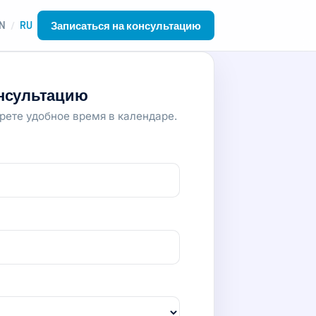
Записаться на консультацию
N
RU
/
онсультацию
рете удобное время в календаре.