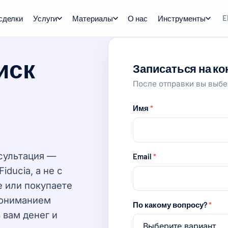
сделки
Услуги
Материалы
О нас
Инструменты
E
иск
Записаться на к
После отправки вы выбе
Имя
*
сультация —
Email
*
ducia, а не с
е или покупаете
пониманием
По какому вопросу?
*
 вам денег и