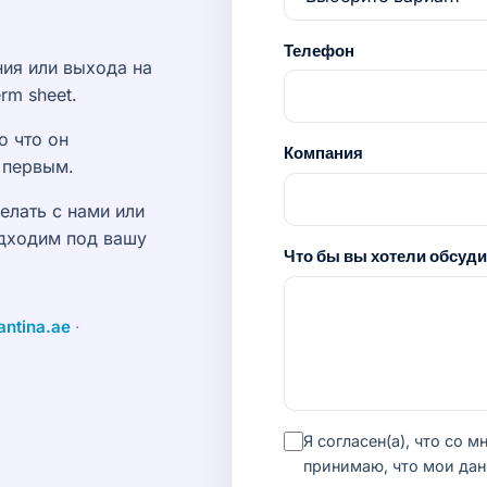
Телефон
ия или выхода на
rm sheet.
о что он
Компания
о первым.
елать с нами или
одходим под вашу
Что бы вы хотели обсуди
ntina.ae
·
Я согласен(а), что со 
принимаю, что мои дан