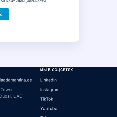
кой конфиденциальности
.
рю
МЫ В СОЦСЕТЯХ
iaadamantina.ae
LinkedIn
 Tower,
Instagram
 Dubai, UAE
TikTok
YouTube