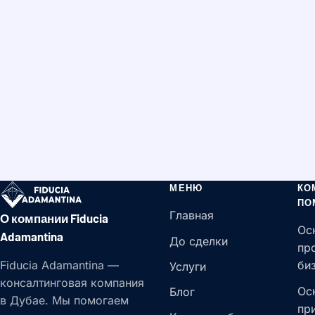
МЕНЮ
КО
ПО
Главная
О компании Fiducia
Ос
Adamantina
До сделки
пр
Fiducia Adamantina —
би
Услуги
консалтинговая компания
Ос
Блог
в Дубае. Мы помогаем
пр