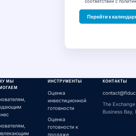
соответствии с
полити
Перейти к календа
МУ МЫ
ИНСТРУМЕНТЫ
КОНТАКТЫ
МОГАЕМ
Оценка
contact@fiduc
нователям,
инвестиционной
The Exchange
одающим
готовности
Business Bay,
знес
Оценка
нователям,
готовности к
ивлекающим
продаже