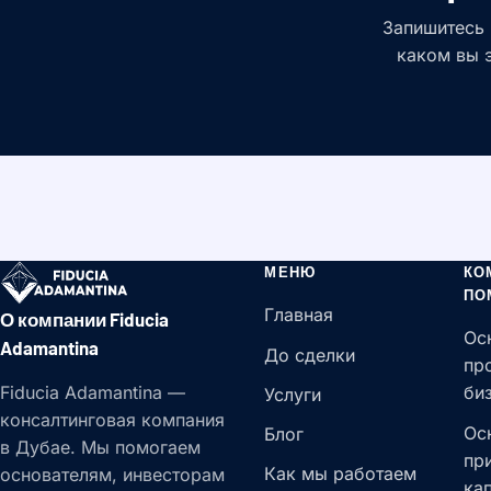
Запишитесь 
каком вы 
МЕНЮ
КО
ПО
Главная
О компании Fiducia
Ос
Adamantina
До сделки
пр
Fiducia Adamantina —
би
Услуги
консалтинговая компания
Ос
Блог
в Дубае. Мы помогаем
пр
Как мы работаем
основателям, инвесторам
ка