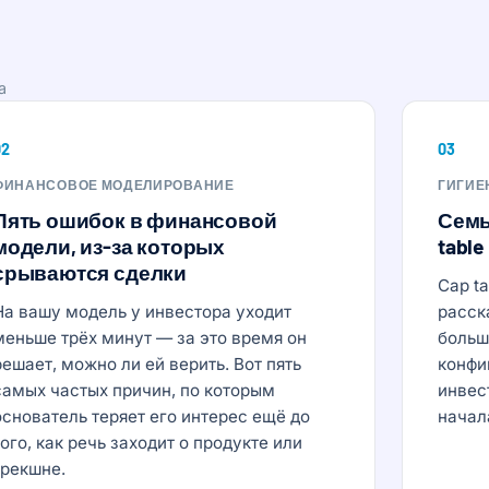
а
02
03
ФИНАНСОВОЕ МОДЕЛИРОВАНИЕ
ГИГИЕН
Пять ошибок в финансовой
Семь
модели, из-за которых
table
срываются сделки
Cap t
На вашу модель у инвестора уходит
расск
меньше трёх минут — за это время он
больш
решает, можно ли ей верить. Вот пять
конфи
самых частых причин, по которым
инвес
основатель теряет его интерес ещё до
начала
того, как речь заходит о продукте или
трекшне.