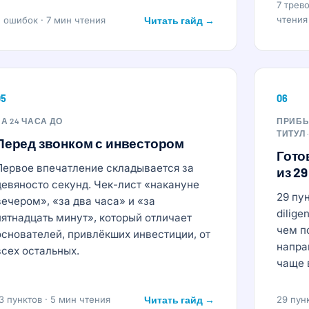
7 трев
чтения
 ошибок · 7 мин чтения
Читать гайд →
05
06
ЗА 24 ЧАСА ДО
ПРИБЫ
ТИТУЛ 
Перед звонком с инвестором
Гото
Первое впечатление складывается за
из 2
девяносто секунд. Чек-лист «накануне
29 пу
вечером», «за два часа» и «за
dilig
пятнадцать минут», который отличает
чем п
основателей, привлёкших инвестиции, от
напра
всех остальных.
чаще 
3 пунктов · 5 мин чтения
Читать гайд →
29 пун