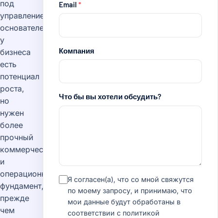
под
Email
*
управлением
основателей:
у
Компания
бизнеса
есть
потенциал
роста,
Что бы вы хотели обсудить?
но
нужен
более
прочный
коммерческий
и
операционный
Я согласен(а), что со мной свяжутся
фундамент,
по моему запросу, и принимаю, что
прежде
мои данные будут обработаны в
чем
соответствии с
политикой