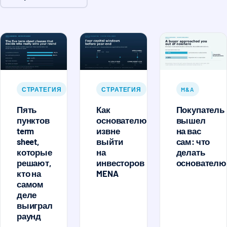
СТРАТЕГИЯ
СТРАТЕГИЯ
M&A
Пять
Как
Покупатель
пунктов
основателю
вышел
term
извне
на вас
sheet,
выйти
сам: что
которые
на
делать
решают,
инвесторов
основателю
кто на
MENA
самом
деле
выиграл
раунд