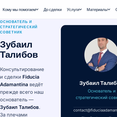
Кому мы помогаем
До сделки
Услуги
Материалы
ОСНОВАТЕЛЬ И
СТРАТЕГИЧЕСКИЙ
СОВЕТНИК
Зубаил
Талибов
Консультирование
и сделки
Fiducia
Зубаил Тали
Adamantina
ведёт
Основатель и
прежде всего наш
стратегический сов
основатель —
Зубаил Талибов
.
contact@fiduciaadaman
За плечами