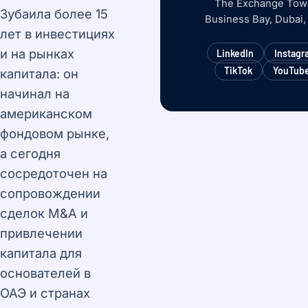
The Exchange Tow
Зубаила более 15
Business Bay, Dubai
лет в инвестициях
и на рынках
LinkedIn
Instagr
TikTok
YouTub
капитала: он
начинал на
американском
фондовом рынке,
а сегодня
сосредоточен на
сопровождении
сделок M&A и
привлечении
капитала для
основателей в
ОАЭ и странах