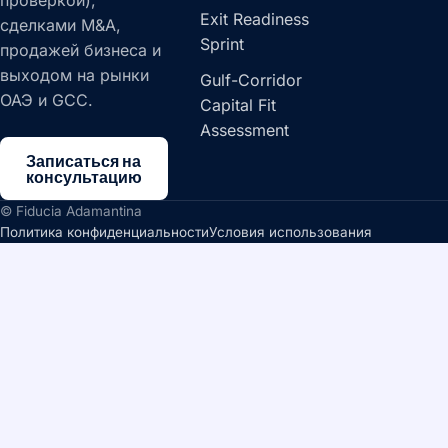
проверкой),
Exit Readiness
сделками M&A,
Sprint
продажей бизнеса и
выходом на рынки
Gulf-Corridor
ОАЭ и GCC.
Capital Fit
Assessment
Записаться на
консультацию
© Fiducia Adamantina
Политика конфиденциальности
Условия использования