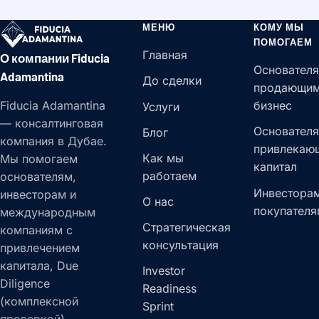
МЕНЮ
КОМУ МЫ
ПОМОГАЕМ
Главная
О компании Fiducia
Основателя
Adamantina
До сделки
продающи
Fiducia Adamantina
бизнес
Услуги
— консалтинговая
Основателя
Блог
компания в Дубае.
привлекаю
Как мы
Мы помогаем
капитал
работаем
основателям,
Инвесторам
инвесторам и
О нас
покупателя
международным
Стратегическая
компаниям с
консультация
привлечением
капитала, Due
Investor
Diligence
Readiness
(комплексной
Sprint