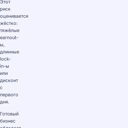
Этот
риск
оценивается
жёстко:
тяжёлые
earnout-
ы,
длинные
lock-
in-ы
или
дисконт
с
первого
дня.
Готовый
бизнес