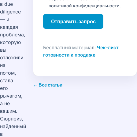
в due
политикой конфиденциальности
.
diligence
— и
Отправить запрос
каждая
проблема,
которую
Бесплатный материал:
Чек-лист
вы
готовности к продаже
отложили
на
потом,
стала
← Все статьи
его
рычагом,
а не
вашим.
Сюрприз,
найденный
в