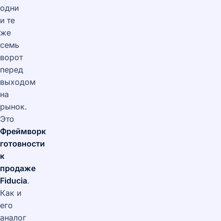
одни
и те
же
семь
ворот
перед
выходом
на
рынок.
Это
Фреймворк
готовности
к
продаже
Fiducia
.
Как и
его
аналог