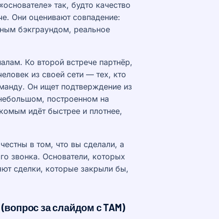
«основателе» так, будто качество
че. Они оценивают совпадение:
етным бэкграундом, реальное
лам. Ко второй встрече партнёр,
еловек из своей сети — тех, кто
манду. Он ищет подтверждение из
а небольшом, построенном на
комым идёт быстрее и плотнее,
честны в том, что вы сделали, а
го звонка. Основатели, которых
ют сделки, которые закрыли бы,
(вопрос за слайдом с TAM)