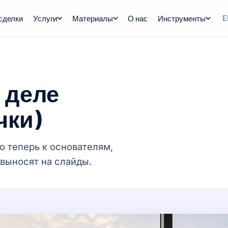
сделки
Услуги
Материалы
О нас
Инструменты
E
 деле
чки)
о теперь к основателям,
 выносят на слайды.