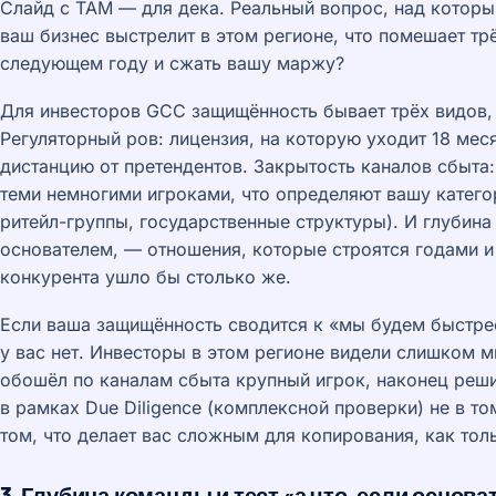
Слайд с TAM — для дека. Реальный вопрос, над которы
ваш бизнес выстрелит в этом регионе, что помешает тр
следующем году и сжать вашу маржу?
Для инвесторов GCC защищённость бывает трёх видов, 
Регуляторный ров: лицензия, на которую уходит 18 мес
дистанцию от претендентов. Закрытость каналов сбыта
теми немногими игроками, что определяют вашу катего
ритейл-группы, государственные структуры). И глубина
основателем, — отношения, которые строятся годами и
конкурента ушло бы столько же.
Если ваша защищённость сводится к «мы будем быстре
у вас нет. Инвесторы в этом регионе видели слишком 
обошёл по каналам сбыта крупный игрок, наконец реш
в рамках Due Diligence (комплексной проверки) не в то
том, что делает вас сложным для копирования, как тол
3. Глубина команды и тест «а что, если основ