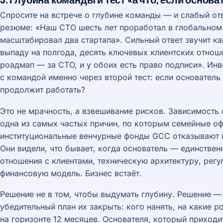
Спросите на встрече о глубине команды — и слабый отв
резюме: «Наш CTO шесть лет проработал в глобальном
масштабировал два стартапа». Сильный ответ звучит ка
выпаду на полгода, десять ключевых клиентских отнош
роадмап — за CTO, и у обоих есть право подписи». Ин
с командой именно через второй тест: если основатель
продолжит работать?
Это не мрачность, а взвешивание рисков. Зависимость
одна из самых частых причин, по которым семейные офис
институциональные венчурные фонды GCC отказывают 
Они видели, что бывает, когда основатель — единствен
отношения с клиентами, техническую архитектуру, рег
финансовую модель. Бизнес встаёт.
Решение не в том, чтобы выдумать глубину. Решение —
убедительный план их закрыть: кого нанять, на какие р
на горизонте 12 месяцев. Основателя, который приходит