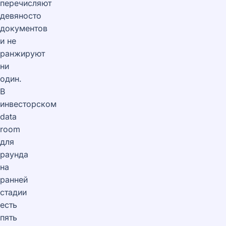
перечисляют
девяносто
документов
и не
ранжируют
ни
один.
В
инвесторском
data
room
для
раунда
на
ранней
стадии
есть
пять