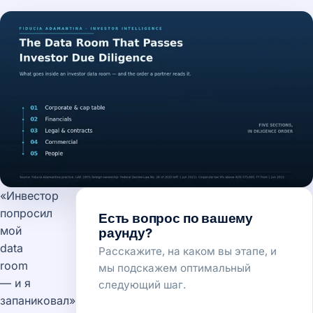
«Инвестор
попросил
Есть вопрос по вашему
мой
раунду?
data
Расскажите, на каком вы этапе, и
room
мы подскажем оптимальный
— и я
следующий шаг.
запаниковал».