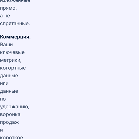
изложенные
прямо,
а не
спрятанные.
Коммерция.
Ваши
ключевые
метрики,
когортные
данные
или
данные
по
удержанию,
воронка
продаж
и
короткое