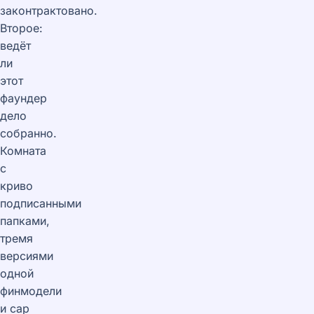
законтрактовано.
Второе:
ведёт
ли
этот
фаундер
дело
собранно.
Комната
с
криво
подписанными
папками,
тремя
версиями
одной
финмодели
и cap