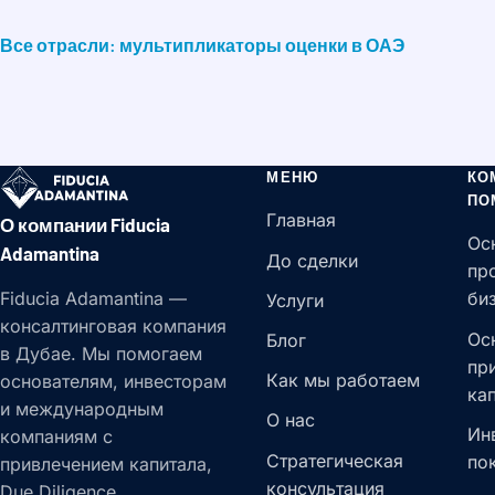
Все отрасли: мультипликаторы оценки в ОАЭ
МЕНЮ
КО
ПО
Главная
О компании Fiducia
Ос
Adamantina
До сделки
пр
Fiducia Adamantina —
би
Услуги
консалтинговая компания
Ос
Блог
в Дубае. Мы помогаем
пр
Как мы работаем
основателям, инвесторам
ка
и международным
О нас
Ин
компаниям с
Стратегическая
по
привлечением капитала,
консультация
Due Diligence