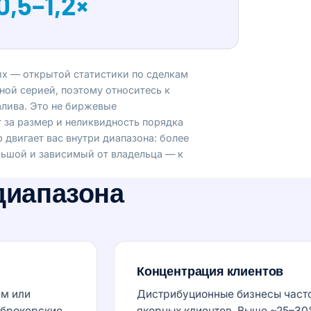
0,5–1,2×
ых — открытой статистики по сделкам
ной серией, поэтому относитесь к
Залива. Это не биржевые
 за размер и неликвидность порядка
 двигает вас внутри диапазона: более
льшой и зависимый от владельца — к
 диапазона
Концентрация клиентов
ам или
Дистрибуционные бизнесы часто
 брокерские
якорных клиентов. Выше ~25–30