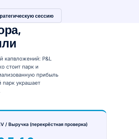
тратегическую сессию
ора,
или
ой капвложений: P&L
о стоит парк и
рмализованную прибыль
 парк украшает
.
EV / Выручка (перекрёстная проверка)