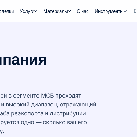
сделки
Услуги
Материалы
О нас
Инструменты
E
мпания
ией в сегменте МСБ проходят
 и высокий диапазон, отражающий
аба реэкспорта и дистрибуции
руется одно — сколько вашего
у.