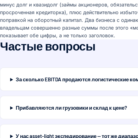
минус долг и квазидолг (займы акционеров, обязательст
просроченная кредиторка), плюс действительно избыто
поправкой на оборотный капитал. Два бизнеса с одина
владельцам совершенно разные суммы после этого «м
показывает обе цифры, а не только заголовок.
Частые вопросы
За сколько EBITDA продаются логистические ко
Прибавляются ли грузовики и склад к цене?
У нас asset-light экспедирование — тот же диапаз