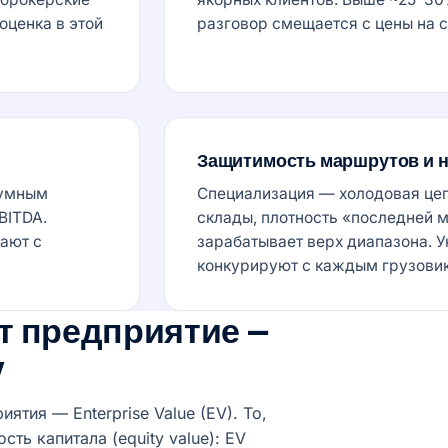
оценка в этой
разговор смещается с цены на с
Защитимость маршрутов и 
зумным
Специализация — холодовая цеп
BITDA.
склады, плотность «последней 
ают с
зарабатывает верх диапазона. 
конкурируют с каждым грузовик
т предприятие —
y
тия — Enterprise Value (EV). То,
ть капитала (equity value): EV