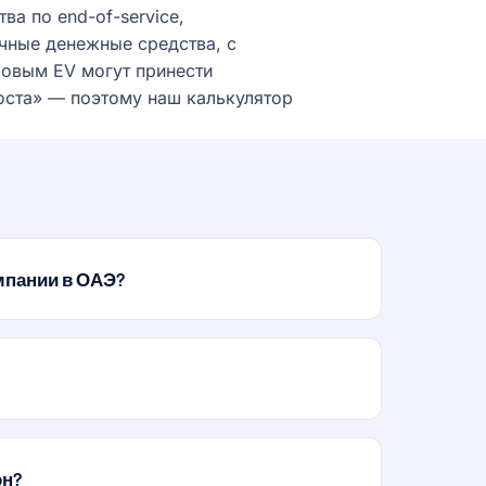
ва по end-of-service,
чные денежные средства, с
ковым EV могут принести
оста» — поэтому наш калькулятор
мпании в ОАЭ?
он?