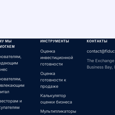
МУ МЫ
ИНСТРУМЕНТЫ
КОНТАКТЫ
МОГАЕМ
Оценка
contact@fiduc
нователям,
инвестиционной
The Exchange
одающим
готовности
Business Bay,
знес
Оценка
нователям,
готовности к
ивлекающим
продаже
питал
Калькулятор
весторам и
оценки бизнеса
купателям
Мультипликаторы