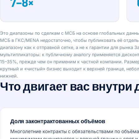
7–8×
Это диапазоны по сделкам с МСБ на основе глобальных данн
МСБ в ГКС/MENA недостаточно, чтобы публиковать её отдель
диапазону как к отправной сетке, а не к гарантии для рынка 
мультипликаторы: к публичному аналогу применяется дисконт
15–35%, прежде чем он применим к частной компании. Размер
крупный и «чистый» бизнес выходит к верхней границе, небо
нижней.
Что двигает вас внутри
Доля законтрактованных объёмов
Многолетние контракты с обязательствами по объём
минимумами оцениваются у верхней границы; спот и