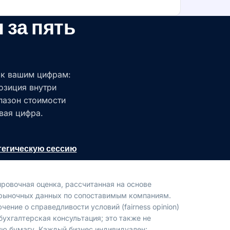
 за пять
 к вашим цифрам:
озиция внутри
пазон стоимости
вая цифра.
тегическую сессию
ровочная оценка, рассчитанная на основе
 рыночных данных по сопоставимым компаниям.
чение о справедливости условий (fairness opinion)
бухгалтерская консультация; это также не
ую бумагу. Каждый бизнес индивидуален;