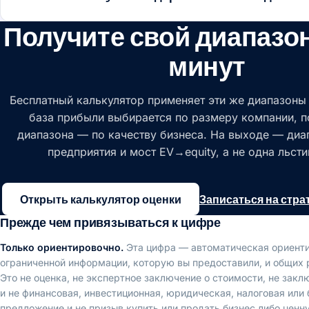
Получите свой диапазон
минут
Бесплатный калькулятор применяет эти же диапазоны
база прибыли выбирается по размеру компании, п
диапазона — по качеству бизнеса. На выходе — диа
предприятия и мост EV→equity, а не одна льсти
Открыть калькулятор оценки
Записаться на стра
Прежде чем привязываться к цифре
Только ориентировочно.
Эта цифра — автоматическая ориенти
ограниченной информации, которую вы предоставили, и общих
Это не оценка, не экспертное заключение о стоимости, не заклю
и не финансовая, инвестиционная, юридическая, налоговая или 
предложение и не призыв купить или продать бизнес либо ценн